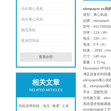
后向离心风机
ebmpapst ec风机
类型：离心风扇
前向离心风机
品牌：ebmpapst
型号：831708256
轴流风机
功率：119（W）
电压：220（V）
紧凑型风机
电流：0.9（A）
转速 ：2692（r/m
尺寸：140 mm
查看全部
重量：1.72 kg
Ebmpapst 
满足设备长时间通
ebmpapst离
相关文章
景。ebmpap
RELATED ARTICLES
齐全，适配性强。
在性能方面，eb
系统需求智能调速
风机故障探秘：电压 “偷袭” 之谜
在结构与制造工艺