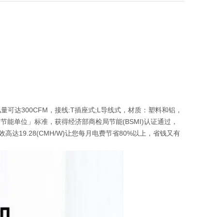
。风量可达300CFM，接线:T插座式;L导线式，材质：塑料和铝，
国际节能单位」标准，获得经济部商检局节能(BSMI)认证通过，
高达19.28(CMH/W)让您每月电费节省80%以上，省钱又有