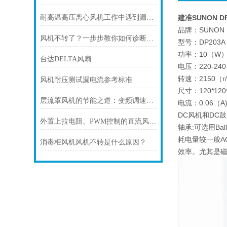
耐高温高压离心风机工作中遇到漏油的情况时，应该怎么办?
建准SUNON DP
品牌：SUNON
风机不转了？一步步教你如何诊断故障
型号：DP203A 
功率：10（W
台达DELTA风扇
电压：220-24
转速：2150（r/
风机耐压测试漏电流参考标准
尺寸：120*12
层流罩风机的节能之道：变频调速技术解析
电流：0.06（A
DC风机和DC鼓
外置上拉电阻、PWM控制的直流风机接线方式
轴承:可选用Ba
耗电量较一般AC
消毒柜风机风机不转是什么原因？
效率。尤其是