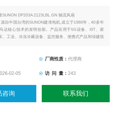
SUNON DP203A 2123LBL.GN 轴流风扇
，源自中国台湾的SUNON建准电机,成立于1980年，40多年
马达核心技术的发明创新。产品应用于5G设备、I0T、家
车、工业、冷冻冷藏设备、监控服务、便携式产品和绿建筑
品通过IS0、UL、CE、ROHS等国际认证，是*散热领域
厂商性质：
代理商
026-02-05
访 问 量：
243
品咨询
联系我们