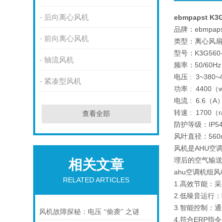
后向离心风机
ebmpapst K3
品牌：ebmpaps
前向离心风机
类型：离心风
型号：K3G560-P
轴流风机
频率：50/60Hz
电压 : 3~380
紧凑型风机
功率 : 4400（
电流 : 6.6（A
转速 : 1700（r
查看全部
防护等级：IP5
风叶直径：560
风机是AHU空
理后的空气输
相关文章
ahu空调机组
RELATED ARTICLES
1.高效节能：
2.低噪音运行
3.智能控制：通过
风机故障探秘：电压 “偷袭” 之谜
4.符合ERP