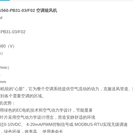
G560-PB31-03/F02 空调箱风机
t
扇
B31-03/F02
~480（V）
w）
）
/min）
4
mm
调机组的“心脏"，它为整个空调系统提供空气流动的动力，克服送风管道
送到各个需要空调的区域。
风机优势：
采用绿色的EC电机技术和空气动力学设计，节能显著
：叶片采用空气动力学设计理念，营造安静舒适的环境
0-10VDC、 4-20mA/PWM控制信号或 MODBUS-RTU实现无级调速
指令，绿色环保，效率高、 使用寿命长