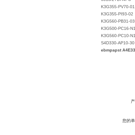
K3G355-PV70-01
K3G355-PI93-02
K3G560-PB31-03
K3G500-PC16-N
K3G560-PC10-N
S4D330-AP10-30
ebmpapst A4E3
产
您的单