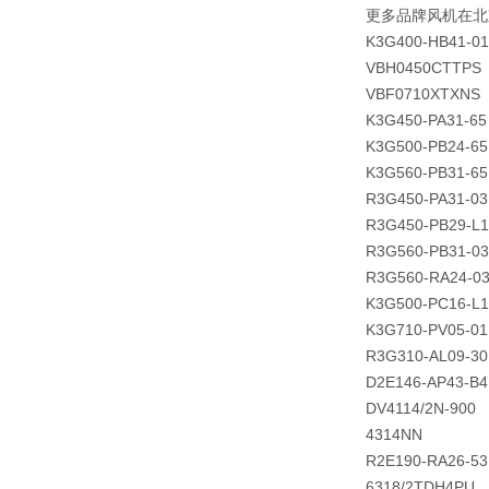
更多品牌风机在北
K3G400-HB41-01
VBH0450CTTPS
VBF0710XTXNS
K3G450-PA31-65
K3G500-PB24-65
K3G560-PB31-65
R3G450-PA31-03
R3G450-PB29-L1
R3G560-PB31-03
R3G560-RA24-0
K3G500-PC16-L1
K3G710-PV05-01
R3G310-AL09-30
D2E146-AP43-B4
DV4114/2N-900
4314NN
R2E190-RA26-53
6318/2TDH4PU