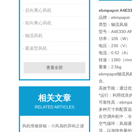
后向离心风机
ebmpapst A4E3
品牌：ebmpapst
前向离心风机
类型：轴流风扇
型号：A4E330-AP
轴流风机
功率：105（W）
电压：230（V）
紧凑型风机
电流：0.52（A）
转速：1360（r/m
重量：2.5kg
查看全部
ebmpapst
合。
高效节能：通过优
*运行：利用优良
相关文章
可靠性高：ebm
RELATED ARTICLES
多种尺寸和配置选
在空调外机中，冷
空气循环：风扇通
风机维修探秘：小风扇的异响之谜
流，以加快热量的