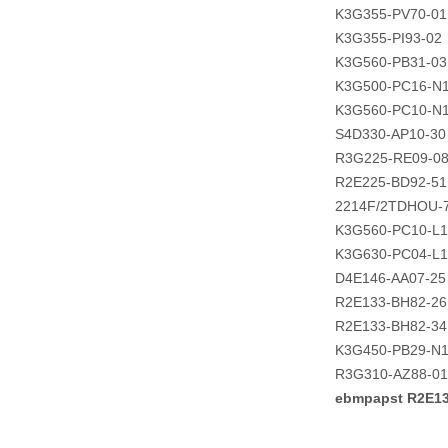
K3G355-PV70-01
K3G355-PI93-02
K3G560-PB31-03
K3G500-PC16-N
K3G560-PC10-N
S4D330-AP10-30
R3G225-RE09-0
R2E225-BD92-51
2214F/2TDHOU-
K3G560-PC10-L1
K3G630-PC04-L1
D4E146-AA07-25
R2E133-BH82-26
R2E133-BH82-34
K3G450-PB29-N
R3G310-AZ88-01
ebmpapst R2E1