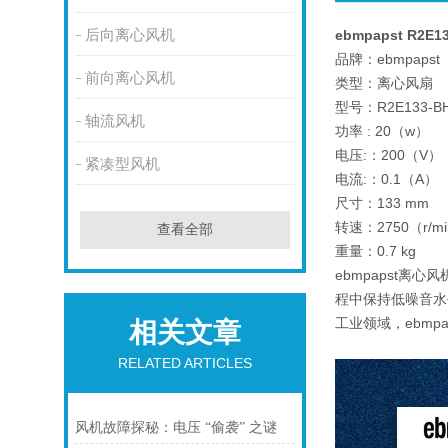
后向离心风机
ebmpapst R2E1
品牌：ebmpapst
前向离心风机
类型：离心风扇
型号：R2E133-BH
轴流风机
功率 : 20（w）
电压:：200（V）
紧凑型风机
电流:：0.1（A）
尺寸：133 mm
转速：2750（r/m
查看全部
重量：0.7 kg
ebmpapst
程中保持低噪音水
工业领域，ebm
相关文章
RELATED ARTICLES
风机故障探秘：电压 “偷袭” 之谜