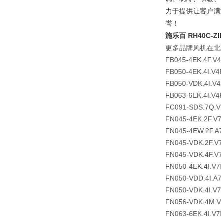
力于提供让客户满
誉！
施乐百 RH40C-Z
更多品牌风机在北
FB045-4EK.4F.V
FB050-4EK.4I.V4
FB050-VDK.4I.V
FB063-6EK.4I.V4
FC091-SDS.7Q.V
FN045-4EK.2F.V
FN045-4EW.2F.A
FN045-VDK.2F.V
FN045-VDK.4F.V
FN050-4EK.4I.V7
FN050-VDD.4I.A
FN050-VDK.4I.V
FN056-VDK.4M.
FN063-6EK.4I.V7