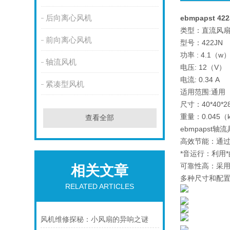
后向离心风机
ebmpapst 4
类型：直流风
前向离心风机
型号：422JN
功率 : 4.1（w
轴流风机
电压: 12（V）
电流: 0.34 A
紧凑型风机
适用范围:通用
尺寸：40*40*2
重量：0.045（
查看全部
ebmpaps
高效节能：通过
*音运行：利用
可靠性高：采
相关文章
多种尺寸和配
RELATED ARTICLES
风机维修探秘：小风扇的异响之谜