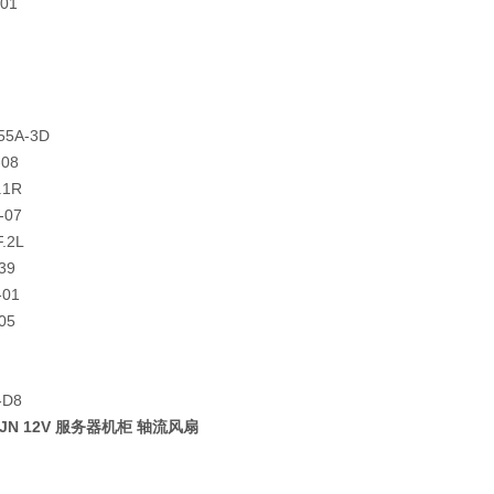
-01
55A-3D
-08
.1R
-07
.2L
39
-01
05
-D8
22JN 12V 服务器机柜 轴流风扇