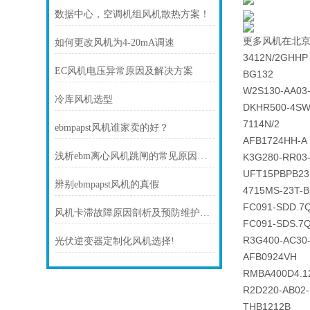
数据中心，空调机组风机散热方案！
更多风机在北
如何更改风机为4-20mA调速
3412N/2GHHP
EC风机电压异常原因及解决方案
BG132
W2S130-AA03
冷库风机选型
DKHR500-4SW
7114N/2
ebmpapst风机谁家卖的好？
AFB1724HH-A
浅析ebm离心风机跳闸的常见原因及处理方法
K3G280-RR03
UFT15PBPB2
辨别ebmpapst风机的真假
4715MS-23T-
FC091-SDD.7
风机卡滞故障原因剖析及预防维护技巧
FC091-SDS.7Q
R3G400-AC30
光伏逆变器定制化风机选择!
AFB0924VH
RMBA400D4.1
R2D220-AB02-
THB1212B