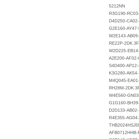
5212NN
R3G190-RC03
D4D250-CA02
G2E160-AY47-
W2E143-AB09-
RE22P-2DK.3F
W2D225-EB14
A2E200-AF02-
S4D400-AP12-
K3G280-AK54-
M4Q045-EA01
RH28M-2DK.3
W4E560-GN03
G1G160-BH39
D2D133-AB02-
R4E355-AG04
THB2024HSJ5
AFB0712HHB-