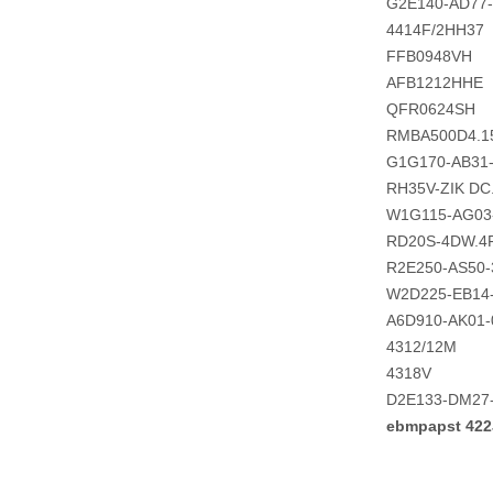
G2E140-AD77
4414F/2HH37
FFB0948VH
AFB1212HHE
QFR0624SH
RMBA500D4.1
G1G170-AB31
RH35V-ZIK DC
W1G115-AG03
RD20S-4DW.4F
R2E250-AS50-
W2D225-EB14
A6D910-AK01-
4312/12M
4318V
D2E133-DM27
ebmpapst 4