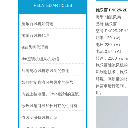
RELATED ARTICLES
施乐百 FN025-2E
类型 轴流风扇
施乐百风机如何选
品牌 施乐百
型号 FN025-2EH.
施乐百风机代理
功率 120（w）
电压 230（V）
ebm风机代理商
电流 0.54（A）
转速：2160（r/m
ahu空调机组风机介绍
施乐百轴流风机的
后向离心风机导风圈的作用
和制造技术，施乐
环境。高质量的材
如何控制直流散热风扇的信号
体需求进行定制，
用。
内置上拉电阻、PWM控制的直流风机接线
散热风扇引线加长对它的性能有影响吗
依必安派特风机介绍