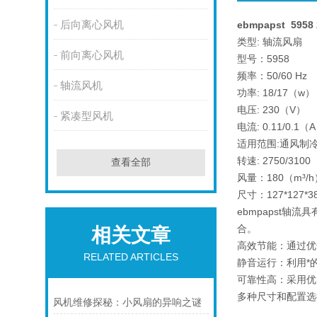
后向离心风机
ebmpapst 595
类型: 轴流风扇
前向离心风机
型号：5958
频率：50/60 Hz
轴流风机
功率: 18/17（w）
电压: 230（V）
紧凑型风机
电流: 0.11/0.1（
适用范围:通风制
转速: 2750/3100
查看全部
风量：180（m³/h
尺寸：127*127*3
ebmpapst
合。
相关文章
高效节能：通过优
RELATED ARTICLES
静音运行：利用*
可靠性高：采用优
多种尺寸和配置选
风机维修探秘：小风扇的异响之谜