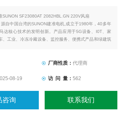
SUNON SF23080AT 2082HBL.GN 220V风扇
，源自中国台湾的SUNON建准电机,成立于1980年，40多年
马达核心技术的发明创新。产品应用于5G设备、I0T、家
车、工业、冷冻冷藏设备、监控服务、便携式产品和绿建筑
品通过IS0、UL、CE、ROHS等国际认证，是*散热领域
厂商性质：
代理商
025-08-19
访 问 量：
562
品咨询
联系我们