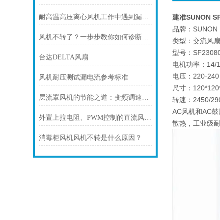
耐高温高压离心风机工作中遇到漏油的情况时，应该怎么办?
建准SUNON SF
品牌：SUNON
风机不转了？一步步教你如何诊断故障
类型：交流风
型号：SF23080
台达DELTA风扇
电机功率：14/1
电压：220-24
风机耐压测试漏电流参考标准
尺寸：120*120
层流罩风机的节能之道：变频调速技术解析
转速：2450/29
AC风机和AC鼓
外置上拉电阻、PWM控制的直流风机接线方式
散热，工业级
消毒柜风机风机不转是什么原因？