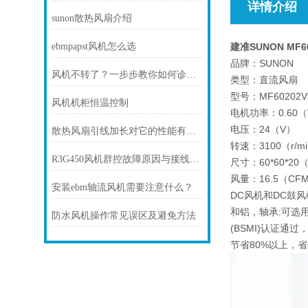
详情介绍
sunon散热风扇介绍
ebmpapst风机怎么选
建准SUNON MF60
品牌：SUNON
风机不转了？一步步教你如何诊断故障
类型：直流风扇
型号：MF60202V3
风机机柜恒温控制
电机功率：0.60
电压：24（V）
散热风扇引线加长对它的性能有影响吗
转速：3100（r/m
R3G450风机群控故障原因与接线避坑指南
尺寸：60*60*20
风量：16.5（CF
安装ebm轴流风机需要注意什么？
DC风机和DC鼓风
和铝，轴承:可选用
防水风机操作常见误区及避免方法
(BSMI)认证通
节省80%以上，