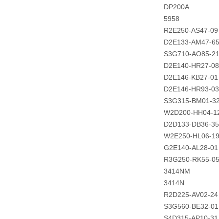
DP200A
5958
R2E250-AS47-09
D2E133-AM47-6
S3G710-AO85-21
D2E140-HR27-08
D2E146-KB27-01
D2E146-HR93-03
S3G315-BM01-3
W2D200-HH04-1
D2D133-DB36-35
W2E250-HL06-1
G2E140-AL28-01
R3G250-RK55-0
3414NM
3414N
R2D225-AV02-24
S3G560-BE32-01
S4D315-AP10-31