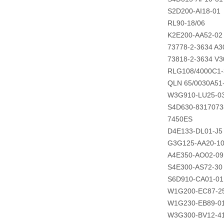
S2D200-AI18-01
RL90-18/06
K2E200-AA52-02
73778-2-3634 A3
73818-2-3634 V3
RLG108/4000C1-
QLN 65/0030А51
W3G910-LU25-03
S4D630-8317073
7450ES
D4E133-DL01-J5
G3G125-AA20-1
A4E350-AO02-09
S4E300-AS72-30
S6D910-CA01-01
W1G200-EC87-2
W1G230-EB89-0
W3G300-BV12-4