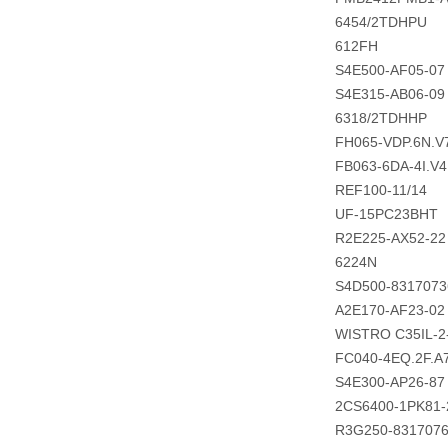
6454/2TDHPU
612FH
S4E500-AF05-07
S4E315-AB06-09
6318/2TDHHP
FH065-VDP.6N.V
FB063-6DA-4I.V
REF100-11/14
UF-15PC23BHT
R2E225-AX52-22
6224N
S4D500-8317073
A2E170-AF23-02
WISTRO C35IL-2
FC040-4EQ.2F.A
S4E300-AP26-87
2CS6400-1PK81
R3G250-831707