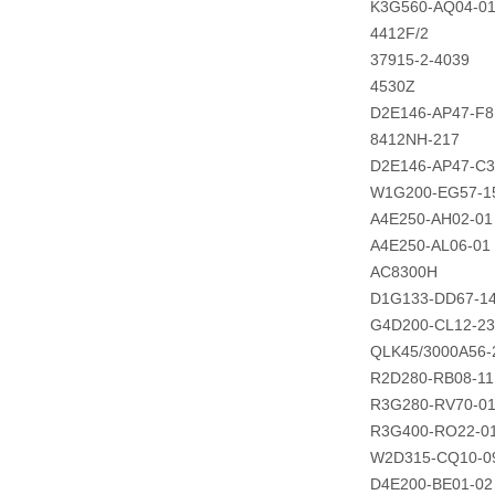
K3G560-AQ04-0
4412F/2
37915-2-4039
4530Z
D2E146-AP47-F8
8412NH-217
D2E146-AP47-C3
W1G200-EG57-1
A4E250-AH02-01
A4E250-AL06-01
AC8300H
D1G133-DD67-1
G4D200-CL12-23
QLK45/3000A56-
R2D280-RB08-11
R3G280-RV70-0
R3G400-RO22-0
W2D315-CQ10-0
D4E200-BE01-02