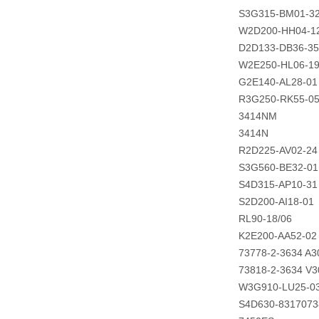
S3G315-BM01-3
W2D200-HH04-1
D2D133-DB36-35
W2E250-HL06-1
G2E140-AL28-01
R3G250-RK55-0
3414NM
3414N
R2D225-AV02-24
S3G560-BE32-01
S4D315-AP10-31
S2D200-AI18-01
RL90-18/06
K2E200-AA52-02
73778-2-3634 A3
73818-2-3634 V3
W3G910-LU25-03
S4D630-8317073