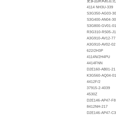
更多品牌风机在北
4114 NH3U-339
S3G350-AG03-3
S3G400-AN04-30
S3G800-GV01-0
R3G310-RS05-J1
A3G910-AV12-77
A3G910-AV02-02
622/2H3P
4114N/2H4PU
4414FNN
D2E160-AB01-21
K3G560-AQ04-0
4412F/2
37915-2-4039
4530Z
D2E146-AP47-F8
8412NH-217
D2E146-AP47-C3