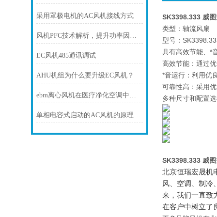
采用罩极电机的AC风机接线方式
SK3398.333 
类型：轴流风扇
风机PFC技术解析，提升功率因数更节能
型号：SK3398.33
具有高效节能、*
EC风机485通讯调试
高效节能：通过优
*音运行：利用优
AHU机组为什么要升级EC风机？
可靠性高：采用优
ebm离心风机在医疗净化空调中的静音与洁净优势
多种尺寸和配置选
单相电容式启动的AC风机的原理和接线方式
SK3398.333 
北京恒瑞宏晟机
风、空调、制冷
来，我们一直致
在客户中树立了