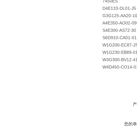
7450ES
D4E133-DL01-J5
G3G125-AA20-1
A4E350-AO02-09
S4E300-AS72-30
S6D910-CA01-01
W1G200-EC87-2
W1G230-EB89-0
W3G300-BV12-4
W4D450-CO14-0
产
您的单