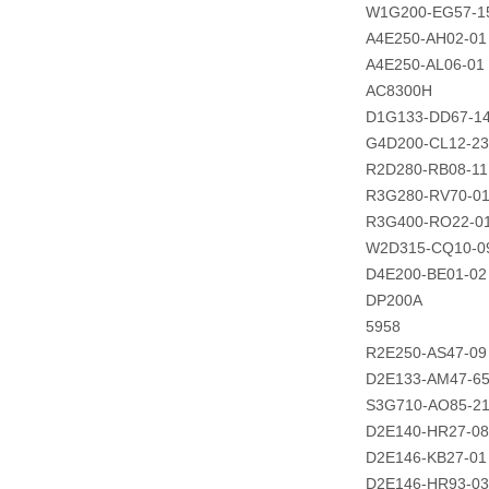
W1G200-EG57-1
A4E250-AH02-01
A4E250-AL06-01
AC8300H
D1G133-DD67-1
G4D200-CL12-23
R2D280-RB08-11
R3G280-RV70-0
R3G400-RO22-0
W2D315-CQ10-0
D4E200-BE01-02
DP200A
5958
R2E250-AS47-09
D2E133-AM47-6
S3G710-AO85-21
D2E140-HR27-08
D2E146-KB27-01
D2E146-HR93-03