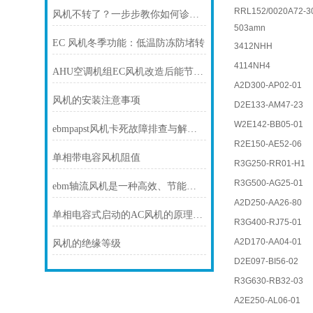
RRL152/0020A72-3
风机不转了？一步步教你如何诊断故障
503amn
EC 风机冬季功能：低温防冻防堵转
3412NHH
4114NH4
AHU空调机组EC风机改造后能节电多少？
A2D300-AP02-01
风机的安装注意事项
D2E133-AM47-23
W2E142-BB05-01
ebmpapst风机卡死故障排查与解决方法
R2E150-AE52-06
单相带电容风机阻值
R3G250-RR01-H1
R3G500-AG25-01
ebm轴流风机是一种高效、节能和可靠的风动设备
A2D250-AA26-80
单相电容式启动的AC风机的原理和接线方式
R3G400-RJ75-01
A2D170-AA04-01
风机的绝缘等级
D2E097-BI56-02
R3G630-RB32-03
A2E250-AL06-01