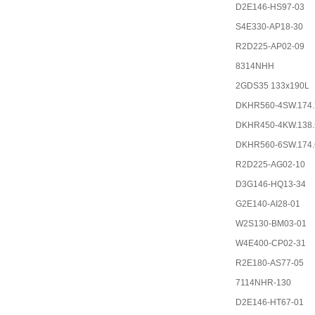
D2E146-HS97-03
S4E330-AP18-30
R2D225-AP02-09
8314NHH
2GDS35 133x190L
DKHR560-4SW.174.
DKHR450-4KW.138
DKHR560-6SW.174.
R2D225-AG02-10
D3G146-HQ13-34
G2E140-AI28-01
W2S130-BM03-01
W4E400-CP02-31
R2E180-AS77-05
7114NHR-130
D2E146-HT67-01