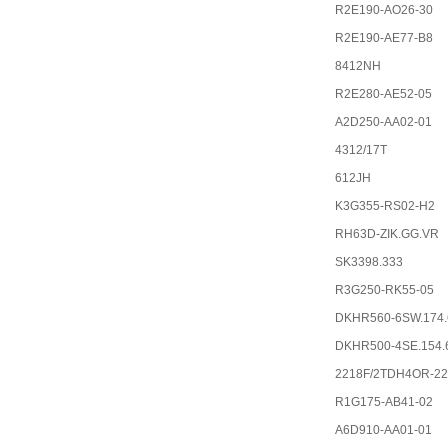
R2E190-AO26-30
R2E190-AE77-B8
8412NH
R2E280-AE52-05
A2D250-AA02-01
4312/17T
612JH
K3G355-RS02-H2
RH63D-ZIK.GG.VR
SK3398.333
R3G250-RK55-05
DKHR560-6SW.174.
DKHR500-4SE.154.
2218F/2TDH4OR-22
R1G175-AB41-02
A6D910-AA01-01