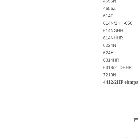
4656N
4656Z
614F
614N/2HH-050
614NGHH
614NHHR
6224N
624H
6314HR
6318/2TDHHP
7210N
4412/2HP e
产