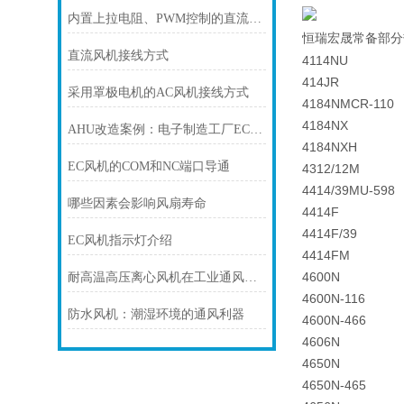
内置上拉电阻、PWM控制的直流风机接线
恒瑞宏晟
常备
部分
直流风机接线方式
4114NU
414JR
采用罩极电机的AC风机接线方式
4184NMCR-110
4184NX
AHU改造案例：电子制造工厂EC风墙节能改造
4184NXH
EC风机的COM和NC端口导通
4312/12M
4414/39MU-598
哪些因素会影响风扇寿命
4414F
4414F/39
EC风机指示灯介绍
4414FM
4600N
耐高温高压离心风机在工业通风方面发挥着重要作用
4600N-116
防水风机：潮湿环境的通风利器
4600N-466
4606N
4650N
4650N-465