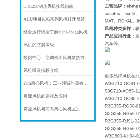
主营
品牌：ebmpap
G3G250制热风机接线指南
cesotec、eco
AHU项目K3G系列风机转速反馈
MAT、ROYAL
风机种类多样：
轴
结合运行依据了解ziehl-abegg风机
产品应用行业：
通
汽车等。
风机的防腐等级
数据中心，空调机组风机散热方案！
风机噪音指标介绍
更多品牌风机在北
ebm离心风机：工业领域的高效风力利器
W3G710-GO81-0
S3G710-AO85-21
贯流风机的选择及应用
W3G710-GO85-2
R3G355-RG56-0
贯流风机与前向离心风机区别
G3G355-RG56-0
R3G355-RJ91-02
G3G355-RG56-0
W3G800-KH94-0