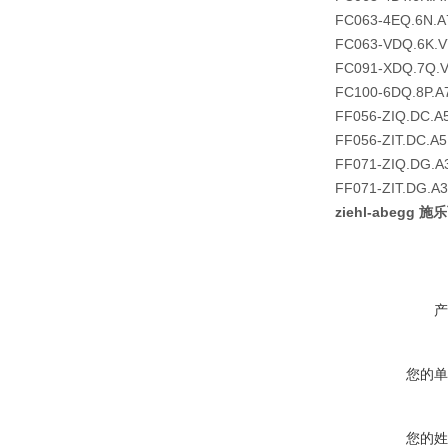
FC063-4EQ.6N.A
FC063-VDQ.6K.V
FC091-XDQ.7Q.
FC100-6DQ.8P.A
FF056-ZIQ.DC.A
FF056-ZIT.DC.A
FF071-ZIQ.DG.A
FF071-ZIT.DG.A
ziehl-abegg 施
产
您的单
您的姓