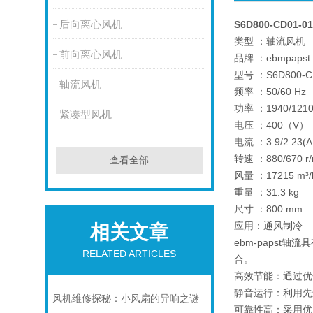
后向离心风机
S6D800-CD01-
类型 ：轴流风机
前向离心风机
品牌 ：ebmpapst
型号 ：S6D800-C
轴流风机
频率 ：50/60 Hz
功率 ：1940/12
紧凑型风机
电压 ：400（V）
电流 ：3.9/2.23(
转速 ：880/670 r/
查看全部
风量 ：17215 m³/
重量 ：31.3 kg
尺寸 ：800 mm
应用：通风制冷
相关文章
ebm-paps
RELATED ARTICLES
合。
高效节能：通过优
静音运行：利用先
风机维修探秘：小风扇的异响之谜
可靠性高：采用优