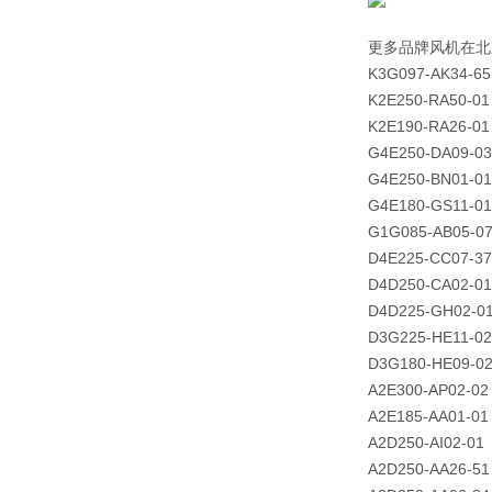
更多品牌风机在北
K3G097-AK34-65
K2E250-RA50-01
K2E190-RA26-01
G4E250-DA09-03
G4E250-BN01-01
G4E180-GS11-01
G1G085-AB05-0
D4E225-CC07-37
D4D250-CA02-01
D4D225-GH02-0
D3G225-HE11-02
D3G180-HE09-0
A2E300-AP02-02
A2E185-AA01-01
A2D250-AI02-01
A2D250-AA26-51