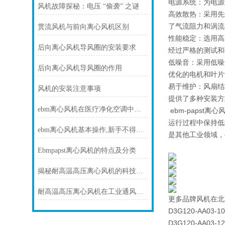
电源系统：为电源
风机故障探秘：电压 “偷袭” 之谜
高效散热：采用先
了气流阻力和涡流
贯流风机与前向离心风机区别
性能稳定：选用高
后向离心风机导风圈的安装要求
经过严格的测试和
低噪音：采用低噪
后向离心风机导风圈的作用
优化的电机和叶片
易于维护：风扇结
风机的安装注意事项
提供了多种安装方
ebm离心风机在医疗净化空调中的静音与洁净优势
ebm-paps
运行过程中保持低
ebm离心风机基本操作,新手不得不看
是其他工业领域，
Ebmpapst离心风机的特点及分类
揭秘耐高温高压离心风机的科技力量！
耐高温高压离心风机在工业通风方面发挥着重要作用
更多品牌风机在北
D3G120-AA03-10
D3G120-AA03-12