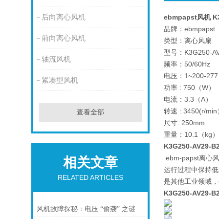
后向离心风机
ebmpapst风机 
品牌：ebmpapst
前向离心风机
类型：离心风扇
型号：K3G250-AV
轴流风机
频率：50/60Hz
电压：1~200-27
紧凑型风机
功率 : 750（W）
电流：3.3（A）
转速 : 3450(r/mi
查看全部
尺寸: 250mm
重量：10.1（kg）
K3G250-AV29-B
ebm-paps
相关文章
运行过程中保持低
RELATED ARTICLES
是其他工业领域，
K3G250-AV29
风机故障探秘：电压 “偷袭” 之谜