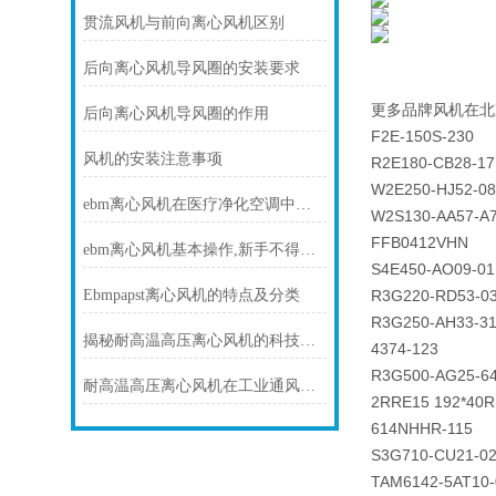
贯流风机与前向离心风机区别
后向离心风机导风圈的安装要求
更多品牌风机在北
后向离心风机导风圈的作用
F2E-150S-230
风机的安装注意事项
R2E180-CB28-17
W2E250-HJ52-08
ebm离心风机在医疗净化空调中的静音与洁净优势
W2S130-AA57-A
FFB0412VHN
ebm离心风机基本操作,新手不得不看
S4E450-AO09-01
Ebmpapst离心风机的特点及分类
R3G220-RD53-0
R3G250-AH33-3
揭秘耐高温高压离心风机的科技力量！
4374-123
R3G500-AG25-6
耐高温高压离心风机在工业通风方面发挥着重要作用
2RRE15 192*40R
614NHHR-115
S3G710-CU21-0
TAM6142-5AT10-