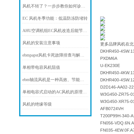
风机不转了？一步步教你如何诊断故障
EC 风机冬季功能：低温防冻防堵转
AHU空调机组EC风机改造后能节电多少？
风机的安装注意事项
更多品牌风机在北
DKHR450-4SW.1
ebmpapst风机卡死故障排查与解决方法
PXDM6A
U-EK230E
单相带电容风机阻值
DKHR450-4KW.1
ebm轴流风机是一种高效、节能和可靠的风动设备
DKHR400-4SW.1
D2D146-AA02-22
单相电容式启动的AC风机的原理和接线方式
W3G450-ZR75-0
W3G450-XR75-0
风机的绝缘等级
AFB0724VH
T200P99H-340-A
FN056-VDQ.6N.
FN035-4EW.0F.A