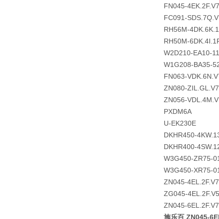
FN045-4EK.2F.V
FC091-SDS.7Q.V
RH56M-4DK.6K.
RH50M-6DK.4I.1
W2D210-EA10-1
W1G208-BA35-5
FN063-VDK.6N.V
ZN080-ZIL.GL.V
ZN056-VDL.4M.V
PXDM6A
U-EK230E
DKHR450-4KW.1
DKHR400-4SW.1
W3G450-ZR75-0
W3G450-XR75-0
ZN045-4EL.2F.V
ZG045-4EL.2F.V
ZN045-6EL.2F.V
施乐百 ZN045-6E