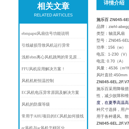
详情介绍
相关文章
RELATED ARTICLES
施乐百 ZN045-6E
品牌：ziehl-abeg
类型：轴流风扇
ebmpapst风扇信号功能说明
型号：ZN045-6EL.
引线破损导致风机运行异常
功率 : 156（w）
电压: 1-230（V
浅析ebm离心风机跳闸的常见原因及处理方法
电流: 0.70（A）
风量：4536（m³/
FFU风机应用解决方案！
风叶直径:450mm
风机机柜恒温控制
ZN045-6EL.2F.V
施乐百采用降噪措
EC风机电压异常原因及解决方案
性，减少故障和维
度，
在夏季高温高
风机的防腐等级
种尺寸选择，用户
常用于AHU项目的EC风机如何接线
用于各种通风、散
ZN045-6EL.2F.V
ec风机与ac风机怎样区分