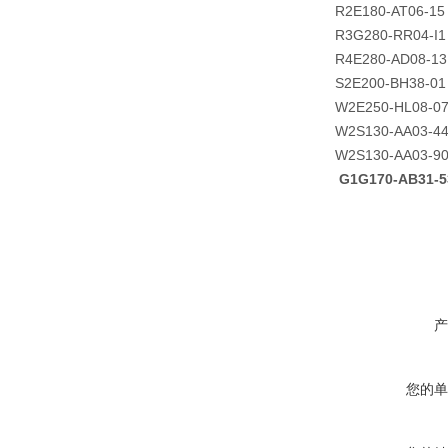
R2E180-AT06-15
R3G280-RR04-I1
R4E280-AD08-13
S2E200-BH38-01
W2E250-HL08-0
W2S130-AA03-4
W2S130-AA03-9
G1G170-AB31
产
您的单