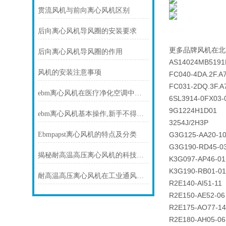
贯流风机与前向离心风机区别
后向离心风机导风圈的安装要求
更多品牌风机在北
后向离心风机导风圈的作用
AS14024MB5191
风机的安装注意事项
FC040-4DA.2F.A
FC031-2DQ.3F.A
ebm离心风机在医疗净化空调中的静音与洁净优势
6SL3914-0FX03-
9G1224H1D01
ebm离心风机基本操作,新手不得不看
3254J/2H3P
Ebmpapst离心风机的特点及分类
G3G125-AA20-1
G3G190-RD45-0
揭秘耐高温高压离心风机的科技力量！
K3G097-AP46-01
K3G190-RB01-01
耐高温高压离心风机在工业通风方面发挥着重要作用
R2E140-AI51-11
R2E150-AE52-06
R2E175-AO77-14
R2E180-AH05-06