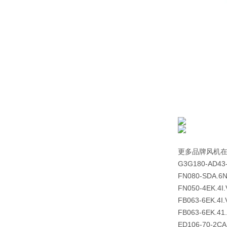
更多品牌风机
G3G180-AD43
FN080-SDA.6N
FN050-4EK.4I
FB063-6EK.4I
FB063-6EK.41
ED106-70-2C