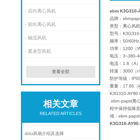
后向离心风机
ebm K3G31
品牌：ebmpaps
前向离心风机
类型：离心风
型号：K3G310-
轴流风机
频率：50/60Hz
功率：1200（
紧凑型风机
电压：3~380-
电流：1.8（A
转速：3000（r/
查看全部
防护等级：IP5
重量：17.85（
K3G310-AY
ebm-pap
相关文章
程中保持低噪音
RELATED ARTICLES
域，ebm-p
K3G310-AY
delta风扇介绍及选择