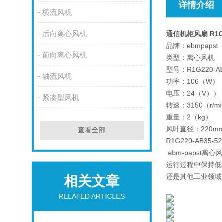
详情介绍
横流风机
后向离心风机
通信机柜风扇 R1G2
品牌：ebmpapst
前向离心风机
类型：离心风机
型号：R1G220-AB
轴流风机
功率：106（W）
电压：24（V））
紧凑型风机
转速：3150（r/m
重量：2（kg）
风叶直径：220m
查看全部
R1G220-AB3
ebm-paps
运行过程中保持低
还是其他工业领域
相关文章
RELATED ARTICLES