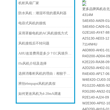
机柜风扇厂家
更多品牌风机在北
防水风机：潮湿环境的通风利器
4314M
S4E450-AA09-01
电容式风机的接线
S4E450-CA09-01
G2E160-AY47-88
采用罩极电机的AC风机接线方式
A2S130-AE03-12
风机接线后不转问题
7114NHU
A6D800-AH01-01
AHU改造费用是多少？EC风墙升级成本受哪些因素影响？
R4D200-AD04-09
K2E220-RA38-09
ffu风机介绍及选择
A2D250-AH02-01
选择消毒柜风机的理由：相较于传统方法的压倒性优势分析
R4E400-AP17-06
W4E420-CU03-3
辨别ebmpapst风机的真假
R1G220-AB35-92
R3G280-AN32-0
如何更改风机为4-20mA调速
R2E140-AJ24-09
W2E300-AP02-1
A4D200-AH16-01