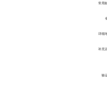
常用
详细
补充
验