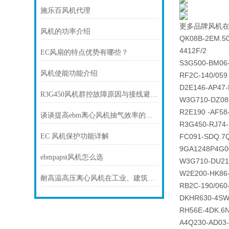
施乐百风机代理
更多品牌风机
风机的功率介绍
QK08B-2EM.5
4412F/2
EC风扇的特点优势有哪些？
S3G500-BM06
风机使能功能介绍
RF2C-140/059
D2E146-AP47-
R3G450风机群控故障原因与接线避坑指南
W3G710-DZ08
R2E190 -AF58
谈谈提高ebm离心风机抽气效率的方法与保养措施
R3G450-RJ74-
EC 风机保护功能详解
FC091-SDQ.7
9GA1248P4G0
ebmpapst风机怎么选
W3G710-DU21
W2E200-HK86
耐高温高压离心风机在工业、建筑、环境工程等领域中发挥着重要的作用
RB2C-190/060
DKHR630-4SW
RH56E-4DK.6
A4Q230-AD03