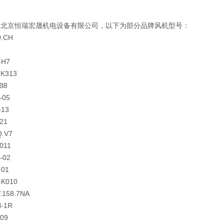
在北京恒瑞宏晟机电设备有限公司，以下为部分品牌风机型号：
0.CH
-H7
 K313
B8
-05
-13
21
Q.V7
011
-02
-01
-K010
.158.7NA
N-1R
-09