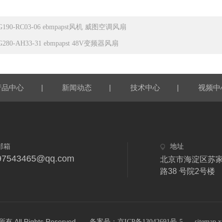
G190-RC03-06 ebmpapst风机 威图空调风扇
G280-AH33-31 ebmpapst 48V变频器风扇
|
|
|
产品中心
新闻动态
技术中心
视频中
邮箱
地址
97543465@qq.com
北京市海淀区苏
路38 号院2号楼
 Rights Reserved.
备案号：京ICP备13042691号-5
sitemap.