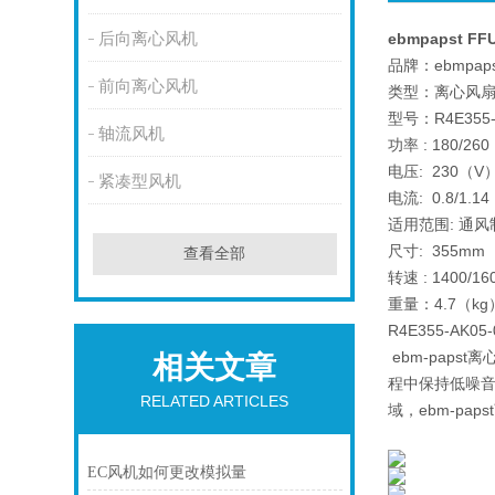
后向离心风机
ebmpapst F
品牌：ebmpaps
前向离心风机
类型：离心风
型号：R4E355-
轴流风机
功率 : 180/26
电压: 230（V
紧凑型风机
电流: 0.8/1.1
适用范围: 通风
尺寸: 355mm
查看全部
转速 : 1400/160
重量：4.7（kg
R4E355-AK
ebm-pap
相关文章
程中保持低噪音
RELATED ARTICLES
域，ebm-p
EC风机如何更改模拟量