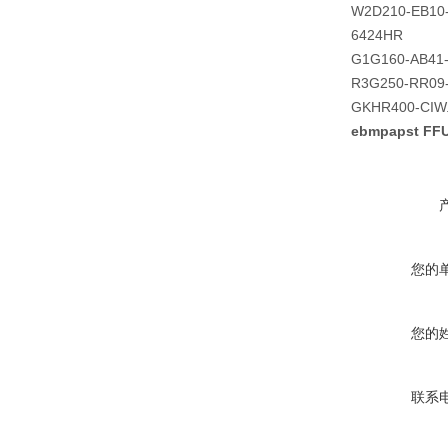
W2D210-EB10
6424HR
G1G160-AB41
R3G250-RR09
GKHR400-CIW
ebmpapst F
您的
您的
联系