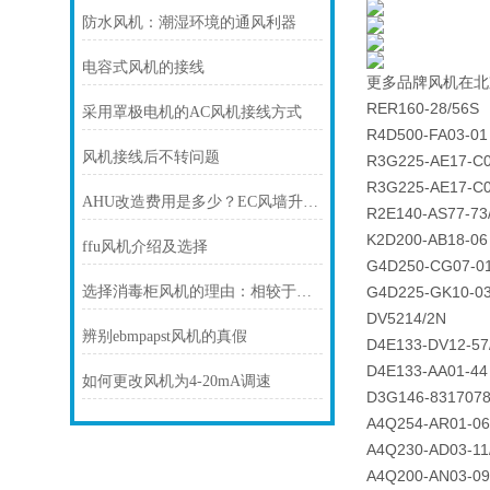
防水风机：潮湿环境的通风利器
电容式风机的接线
更多品牌风机在北
RER160-28/56S
采用罩极电机的AC风机接线方式
R4D500-FA03-01
风机接线后不转问题
R3G225-AE17-C0
R3G225-AE17-C0
AHU改造费用是多少？EC风墙升级成本受哪些因素影响？
R2E140-AS77-73
K2D200-AB18-06
ffu风机介绍及选择
G4D250-CG07-01
选择消毒柜风机的理由：相较于传统方法的压倒性优势分析
G4D225-GK10-0
DV5214/2N
辨别ebmpapst风机的真假
D4E133-DV12-57
D4E133-AA01-44
如何更改风机为4-20mA调速
D3G146-831707
A4Q254-AR01-06
A4Q230-AD03-11
A4Q200-AN03-09