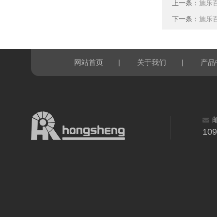
上一条：
施乐百
下一条：
施乐百
|
|
网站首页
关于我们
产品
10