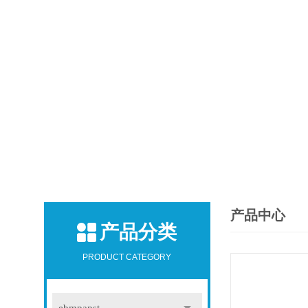
产品中心
产品分类
PRODUCT CATEGORY