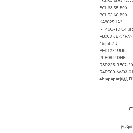
FC050-6DQ.4C.A
BCI-63.55 B00
BCI-52.60 B00
KA8025HA2
RH45G-4DK.4I.IR
FB063-6EK.4F.V
4656EZU
PFB1224UHE
PFB0824DHE
R3D225-RE07-20
R4D560-AW03-0
ebmpapst风机 R
产
您的单