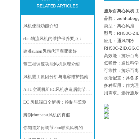
RELATED ARTICLES
施乐百离心风机 工业风
品牌：ziehl-abeg
类型：离心风扇
风机使能功能介绍
型号：RH50C-ZID
ebm轴流风机的维护保养要点：清洁、检查与确保持续高效运行
应用：通风制冷
RH50C-ZID.
建准sunon风扇代理商哪家好
高效能：施乐百离
低噪音：通过科学
带三档调速功能风机原理介绍
可靠性：施乐百离
风机罢工原因分析与电容维护指南
灵活配置：具备多
多种应用：作为理
AHU空调机组EC风机改造后能节电多少？
用需求。选择施乐
EC 风机端口全解析：控制与监测
辨别ebmpapst风机的真假
你知道如何调节ebm轴流风机的叶片吗？不知道的快看过来