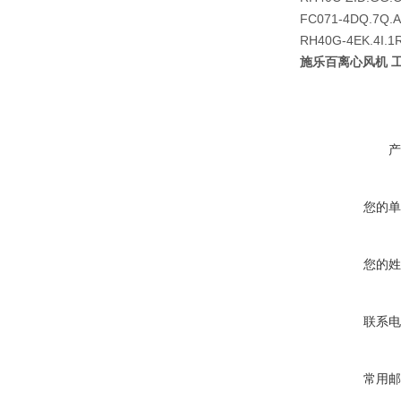
FC071-4DQ.7Q.A
RH40G-4EK.4I.1
施乐百离心风机 工业风
产
您的单
您的姓
联系电
常用邮