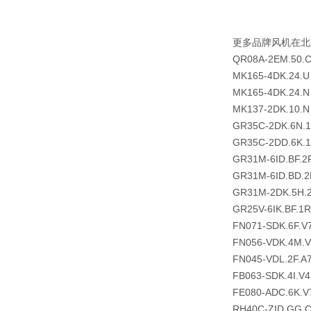
更多品牌风机在北
QR08A-2EM.50.
MK165-4DK.24.U
MK165-4DK.24.N
MK137-2DK.10.N
GR35C-2DK.6N.
GR35C-2DD.6K.
GR31M-6ID.BF.2
GR31M-6ID.BD.2
GR31M-2DK.5H.
GR25V-6IK.BF.1R
FN071-SDK.6F.V
FN056-VDK.4M.
FN045-VDL.2F.A
FB063-SDK.4I.V
FE080-ADC.6K.V
RH40C-ZID.GG.