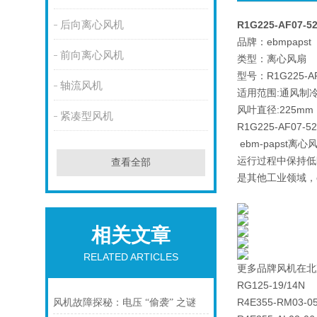
后向离心风机
R1G225-AF07-
品牌：ebmpapst
前向离心风机
类型：离心风扇
型号：R1G225-AF
轴流风机
适用范围:通风制
风叶直径:225mm
紧凑型风机
R1G225-AF0
ebm-paps
运行过程中保持低
查看全部
是其他工业领域，
相关文章
RELATED ARTICLES
更多品牌风机在北
RG125-19/14N
R4E355-RM03-0
风机故障探秘：电压 “偷袭” 之谜