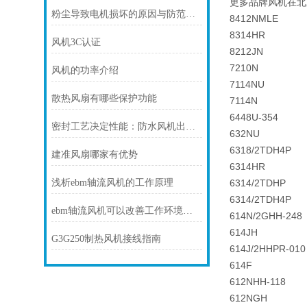
更多品牌风机在北
粉尘导致电机损坏的原因与防范措施
8412NMLE
8314HR
风机3C认证
8212JN
7210N
风机的功率介绍
7114NU
散热风扇有哪些保护功能
7114N
6448U-354
密封工艺决定性能：防水风机出线口灌封技术与转轴密封结构
632NU
6318/2TDH4P
建准风扇哪家有优势
6314HR
浅析ebm轴流风机的工作原理
6314/2TDHP
6314/2TDH4P
ebm轴流风机可以改善工作环境、提供舒适的通风效果
614N/2GHH-248
614JH
G3G250制热风机接线指南
614J/2HHPR-010
614F
612NHH-118
612NGH