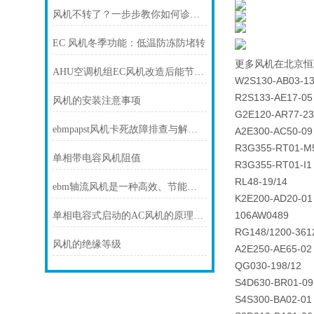
风机不转了？一步步教你如何诊断故障
EC 风机冬季功能：低温防冻防堵转
更多风机在北京恒
AHU空调机组EC风机改造后能节电多少？
W2S130-AB03-1
R2S133-AE17-05
风机的安装注意事项
G2E120-AR77-23
ebmpapst风机卡死故障排查与解决方法
A2E300-AC50-09
R3G355-RT01-M
单相带电容风机阻值
R3G355-RT01-I1
RL48-19/14
ebm轴流风机是一种高效、节能和可靠的风动设备
K2E200-AD20-01
106AW0489
单相电容式启动的AC风机的原理和接线方式
RG148/1200-361
风机的绝缘等级
A2E250-AE65-02
QG030-198/12
S4D630-BR01-09
S4S300-BA02-01