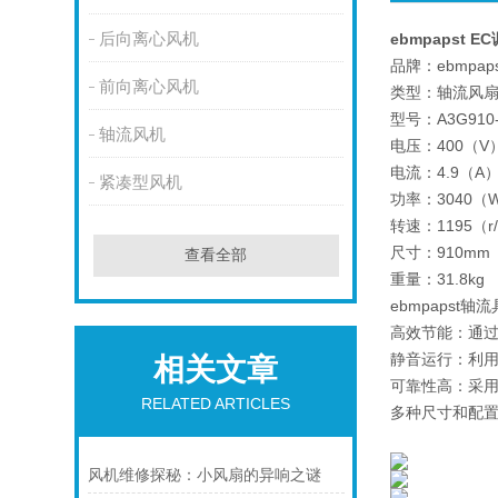
后向离心风机
ebmpapst E
品牌：ebmpaps
前向离心风机
类型：轴流风
型号：A3G910-
轴流风机
电压：400（V
电流：4.9（A
紧凑型风机
功率：3040（
转速：1195（r/
尺寸：910mm
查看全部
重量：31.8kg
ebmpaps
高效节能：通过
静音运行：利用
相关文章
可靠性高：采
RELATED ARTICLES
多种尺寸和配
风机维修探秘：小风扇的异响之谜