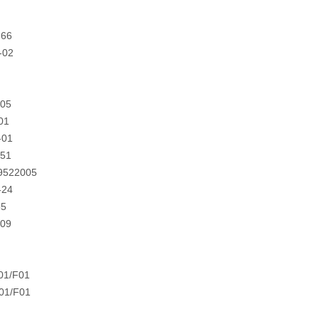
-66
-02
-05
01
-01
-51
9522005
-24
55
-09
01/F01
01/F01