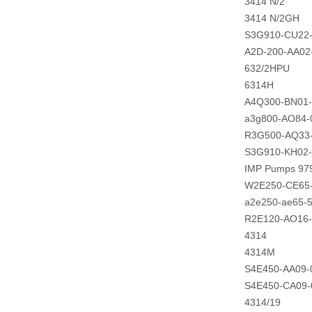
3414 N/2
3414 N/2GH
S3G910-CU22
A2D-200-AA02
632/2HPU
6314H
A4Q300-BN01
a3g800-AO84-
R3G500-AQ33
S3G910-KH02
IMP Pumps 97
W2E250-CE65
a2e250-ae65-
R2E120-AO16
4314
4314M
S4E450-AA09-
S4E450-CA09-
4314/19