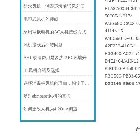
S6D910-AA01-01
防水风机：潮湿环境的通风利器
RLA97/0034-361
50005-1-0174
电容式风机的接线
W3G650-CK02-0
4114NH5
采用罩极电机的AC风机接线方式
W4D560-DP01-0
风机接线后不转问题
A2E250-AL06-11
R3G400-AC28-7
AHU改造费用是多少？EC风墙升级成本受哪些因素影响？
D4E146-LV19-12
K3G310-PH58-02
ffu风机介绍及选择
R3G500-PB33-05
选择消毒柜风机的理由：相较于传统方法的压倒性优势分析
D2D146-BG03
辨别ebmpapst风机的真假
如何更改风机为4-20mA调速
产