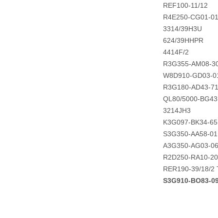
REF100-11/12
R4E250-CG01-0
3314/39H3U
624/39HHPR
4414F/2
R3G355-AM08-3
W8D910-GD03-0
R3G180-AD43-7
QL80/5000-BG43
3214JH3
K3G097-BK34-65
S3G350-AA58-01
A3G350-AG03-0
R2D250-RA10-20
RER190-39/18/2
S3G910-BO83