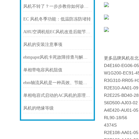
风机不转了？一步步教你如何诊断故障
EC 风机冬季功能：低温防冻防堵转
AHU空调机组EC风机改造后能节电多少？
风机的安装注意事项
ebmpapst风机卡死故障排查与解决方法
更多品牌风机在北
D4E160-EG06-05
单相带电容风机阻值
W1G200-EC91-4
R3G310-RR05-H
ebm轴流风机是一种高效、节能和可靠的风动设备
R2E310-AA01-09
R2E225-BD40-28
单相电容式启动的AC风机的原理和接线方式
S6D500-AJ03-02
风机的绝缘等级
A4E420-AU01-05
RL90-18/56
4374S
R2E108-AA01-05