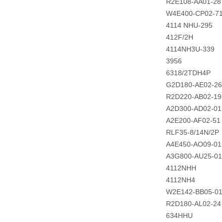
R2E108-AA01-28
W4E400-CP02-7
4114 NHU-295
412F/2H
4114NH3U-339
3956
6318/2TDH4P
G2D180-AE02-26
R2D220-AB02-19
A2D300-AD02-01
A2E200-AF02-51
RLF35-8/14N/2P
A4E450-AO09-01
A3G800-AU25-01
4112NHH
4112NH4
W2E142-BB05-0
R2D180-AL02-24
634HHU