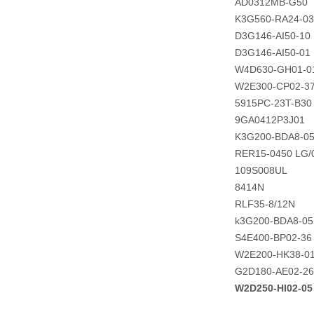
AD0312MB-G50
K3G560-RA24-03
D3G146-AI50-10
D3G146-AI50-01
W4D630-GH01-0
W2E300-CP02-3
5915PC-23T-B30
9GA0412P3J01
K3G200-BDA8-0
RER15-0450 LG/
109S008UL
8414N
RLF35-8/12N
k3G200-BDA8-05
S4E400-BP02-36
W2E200-HK38-0
G2D180-AE02-26
W2D250-HI02