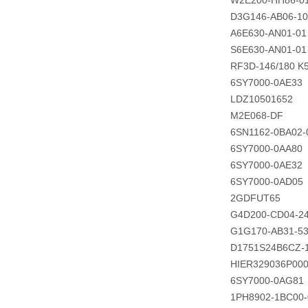
W2E200-HH86-0
D3G146-AB06-10
A6E630-AN01-01
S6E630-AN01-01
RF3D-146/180 K
6SY7000-0AE33
LDZ10501652
M2E068-DF
6SN1162-0BA02-
6SY7000-0AA80
6SY7000-0AE32
6SY7000-0AD05
2GDFUT65
G4D200-CD04-2
G1G170-AB31-5
D1751S24B6CZ-
HIER329036P00
6SY7000-0AG81
1PH8902-1BC00