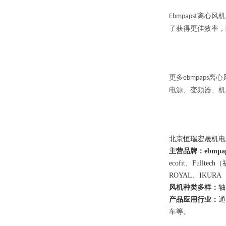
离心风机
E
bmpapst
了获得更佳效率，
更多
离心
ebmpaps
电源、变频器、机
北京恒瑞宏晟机电
主营
品牌：
ebmpa
ecofit、Full
ROYAL、IKU
风机种类多样：
轴
产品应用行业：
通
车
等
。