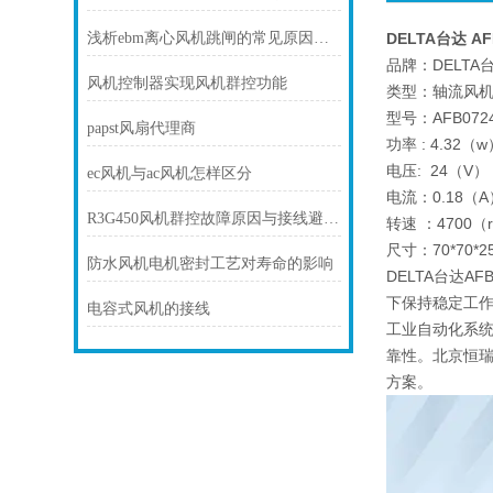
浅析ebm离心风机跳闸的常见原因及处理方法
DELTA台达 A
品牌：DELTA
风机控制器实现风机群控功能
类型：轴流风
型号：AFB072
papst风扇代理商
功率 : 4.32（
电压: 24（V）
ec风机与ac风机怎样区分
电流：0.18（A
R3G450风机群控故障原因与接线避坑指南
转速 ：4700（r
尺寸：70*70*2
防水风机电机密封工艺对寿命的影响
DELTA台达
下保持稳定工作
电容式风机的接线
工业自动化系
靠性。北京恒瑞
方案。