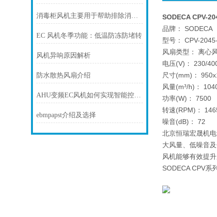
消毒柜风机主要用于帮助排除消毒柜内的湿气和异味
SODECA CPV-2
品牌： SODECA
EC 风机冬季功能：低温防冻防堵转
型号： CPV-2045-
风扇类型： 离心
风机异响原因解析
电压(V)： 230/40
尺寸(mm)： 950x1
防水散热风扇介绍
风量(m³/h)： 104
AHU变频EC风机如何实现智能控制？
功率(W)： 7500
转速(RPM)： 146
ebmpapst介绍及选择
噪音(dB)： 72
北京恒瑞宏晟机电设
大风量、低噪音及
风机能够有效提升
SODECA CP