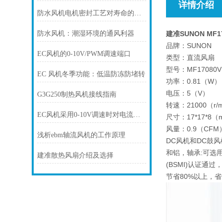
详情介绍
防水风机电机密封工艺对寿命的影响
防水风机：潮湿环境的通风利器
建准SUNON MF1
品牌：SUNON
EC风机的0-10V/PWM调速端口
类型：直流风扇
型号：MF17080V1
EC 风机冬季功能：低温防冻防堵转
功率：0.81（W）
电压：5（V）
G3G250制热风机接线指南
转速：21000（r/
EC风机采用0-10V调速时对电流有什么要求
尺寸：17*17*8（
风量：0.9（CFM
浅析ebm轴流风机的工作原理
DC风机和DC鼓风
和铝，轴承:可选用
建准散热风扇介绍及选择
(BSMI)认证通
节省80%以上，