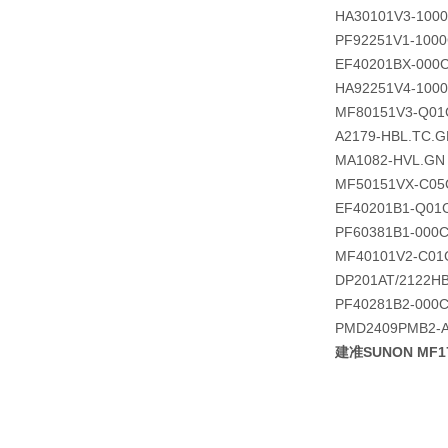
HA30101V3-1000
PF92251V1-1000
EF40201BX-000C
HA92251V4-1000
MF80151V3-Q01
A2179-HBL.TC.G
MA1082-HVL.GN
MF50151VX-C05
EF40201B1-Q01
PF60381B1-000C
MF40101V2-C01
DP201AT/2122H
PF40281B2-000C
PMD2409PMB2-A 
建准SUNON MF1