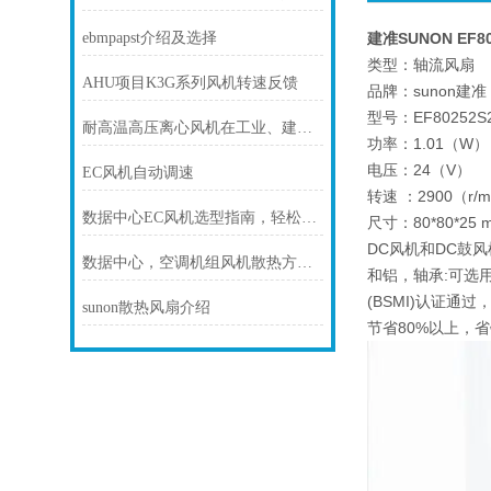
ebmpapst介绍及选择
建准SUNON EF80
类型：轴流风扇
AHU项目K3G系列风机转速反馈
品牌：sunon建准
型号：EF80252S2
耐高温高压离心风机在工业、建筑、环境工程等领域中发挥着重要的作用
功率：1.01（W）
电压：24（V）
EC风机自动调速
转速 ：2900（r/m
数据中心EC风机选型指南，轻松降温更省电
尺寸：80*80*25 
DC风机和DC鼓风
数据中心，空调机组风机散热方案！
和铝，轴承:可选用
(BSMI)认证通
sunon散热风扇介绍
节省80%以上，