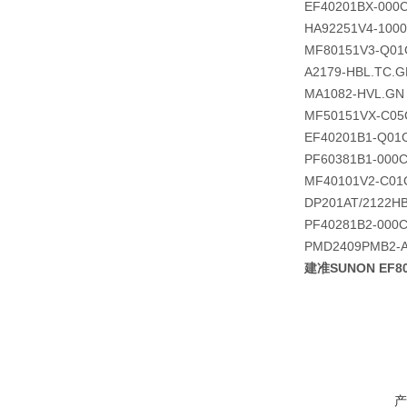
EF40201BX-000C
HA92251V4-1000
MF80151V3-Q01
A2179-HBL.TC.G
MA1082-HVL.GN
MF50151VX-C05
EF40201B1-Q01
PF60381B1-000C
MF40101V2-C01
DP201AT/2122H
PF40281B2-000C
PMD2409PMB2-A 
建准SUNON EF80
产