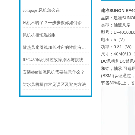
ebmpapst风机怎么选
建准SUNON EF40
品牌：建准SUNO
风机不转了？一步步教你如何诊断故障
类型：轴流风扇
型号：EF40100B1
风机机柜恒温控制
电压：5（V）
功率：0.81（W)
散热风扇引线加长对它的性能有影响吗
尺寸：40*40*10
R3G450风机群控故障原因与接线避坑指南
DC风机和DC鼓风
和铝，轴承:可选用
安装ebm轴流风机需要注意什么？
(BSMI)认证通
节省80%以上，
防水风机操作常见误区及避免方法