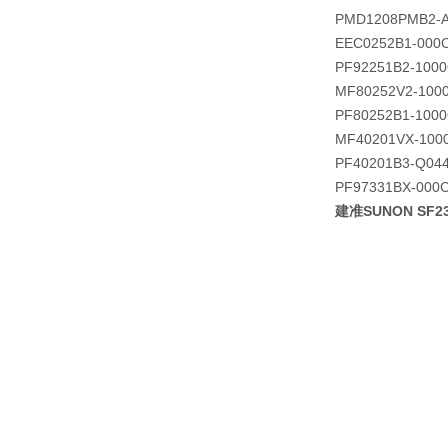
PMD1208PMB2-A 
EEC0252B1-000
PF92251B2-1000
MF80252V2-100
PF80252B1-1000
MF40201VX-100
PF40201B3-Q044
PF97331BX-000C
建准SUNON SF23