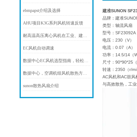
ebmpapst介绍及选择
建准SUNON SF23
品牌：建准SUNO
AHU项目K3G系列风机转速反馈
类型：轴流风扇
型号：SF23092A 
耐高温高压离心风机在工业、建筑、环境工程等领域中发挥着重要的作用
电压：230（V）
电流：0.07（A）
EC风机自动调速
功率：14.5/14（W
数据中心EC风机选型指南，轻松降温更省电
尺寸：90*90*25
转速：2350（r/m
数据中心，空调机组风机散热方案！
AC风机和AC鼓风机
与高效散热，工业
sunon散热风扇介绍