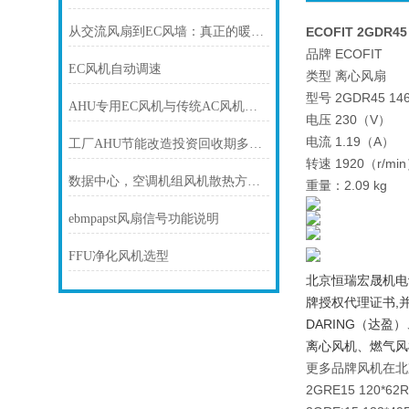
从交流风扇到EC风墙：真正的暖通空调改造，节能高达69%
ECOFIT 2GDR4
品牌 ECOFIT
EC风机自动调速
类型 离心风扇
型号 2GDR45 146
AHU专用EC风机与传统AC风机有什么区别？
电压 230（V）
电流 1.19（A）
工厂AHU节能改造投资回收期多久？
转速 1920（r/mi
数据中心，空调机组风机散热方案！
重量：2.09 kg
ebmpapst风扇信号功能说明
FFU净化风机选型
北京恒瑞宏晟机电设备有
牌授权代理证书,并优势
DARING（达盈
离心风机、燃气风
更多品牌风机在北
2GRE15 120*62R