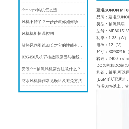
ebmpapst风机怎么选
建准SUNON MF80
品牌：建准SUNO
风机不转了？一步步教你如何诊断故障
类型：轴流风扇
型号：MF80151V3
风机机柜恒温控制
功率：1.38（W）
电压：12（V）
散热风扇引线加长对它的性能有影响吗
尺寸：80*80*15
R3G450风机群控故障原因与接线避坑指南
转速：2400（r/m
DC风机和DC鼓风
安装ebm轴流风机需要注意什么？
和铝，轴承:可选用
(BSMI)认证通
防水风机操作常见误区及避免方法
节省80%以上，