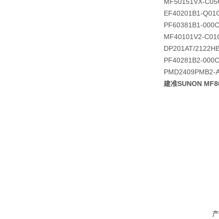
MF50151VX-C05
EF40201B1-Q01
PF60381B1-000C
MF40101V2-C01
DP201AT/2122H
PF40281B2-000C
PMD2409PMB2-A 
建准SUNON MF80
产