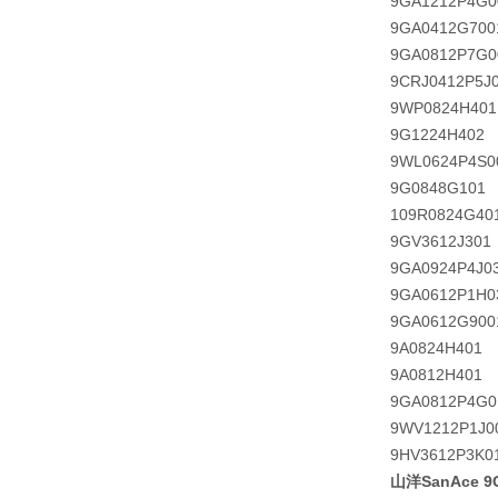
9GA1212P4G0
9GA0412G700
9GA0812P7G0
9CRJ0412P5J
9WP0824H401
9G1224H402
9WL0624P4S0
9G0848G101
109R0824G40
9GV3612J301
9GA0924P4J0
9GA0612P1H0
9GA0612G900
9A0824H401
9A0812H401
9GA0812P4G0
9WV1212P1J0
9HV3612P3K0
山洋SanAce 