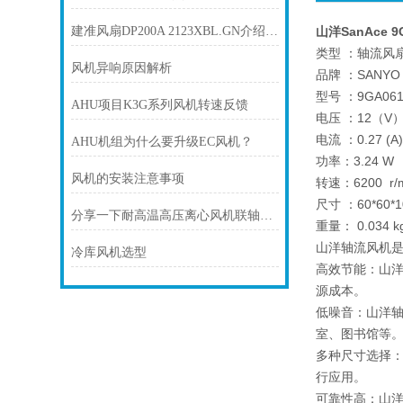
建准风扇DP200A 2123XBL.GN介绍及选择
山洋SanAce 
类型 ：轴流风
风机异响原因解析
品牌 ：SANYO
型号 ：9GA061
AHU项目K3G系列风机转速反馈
电压 ：12（V
电流 ：0.27 (A
AHU机组为什么要升级EC风机？
功率：3.24 W
风机的安装注意事项
转速：6200 r/m
尺寸 ：60*60*
分享一下耐高温高压离心风机联轴器的调整校正步骤
重量： 0.034 k
山洋轴流风机
冷库风机选型
高效节能：山
源成本。
低噪音：山洋
室、图书馆等
多种尺寸选择
行应用。
可靠性高：山