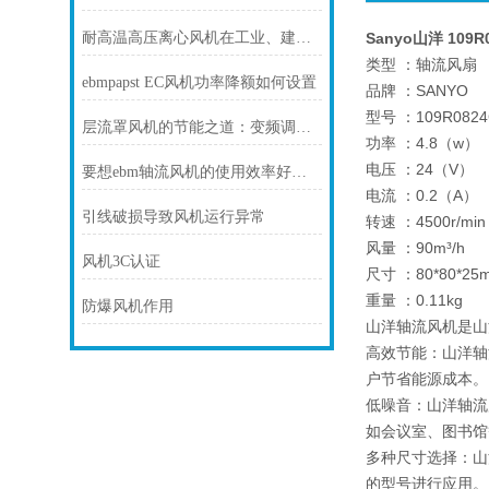
耐高温高压离心风机在工业、建筑、环境工程等领域中发挥着重要的作用
Sanyo山洋 109R
类型 ：轴流风扇
ebmpapst EC风机功率降额如何设置
品牌 ：SANYO
型号 ：109R0824
层流罩风机的节能之道：变频调速技术解析
功率 ：4.8（w）
电压 ：24（V）
要想ebm轴流风机的使用效率好，日常保养可少不了
电流 ：0.2（A）
引线破损导致风机运行异常
转速 ：4500r/min
风量 ：90m³/h
风机3C认证
尺寸 ：80*80*25
重量 ：0.11kg
防爆风机作用
山洋轴流风机是山
高效节能：山洋轴
户节省能源成本。
低噪音：山洋轴流
如会议室、图书馆
多种尺寸选择：山
的型号进行应用。