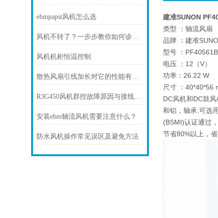
ebmpapst风机怎么选
建准SUNON PF40
类型 ：轴流风扇
风机不转了？一步步教你如何诊断故障
品牌 ：建准SUNO
型号 ：PF40561B
风机机柜恒温控制
电压 ：12（V）
功率：26.22 W
散热风扇引线加长对它的性能有影响吗
尺寸 ：40*40*56
R3G450风机群控故障原因与接线避坑指南
DC风机和DC鼓风
和铝，轴承:可选用
安装ebm轴流风机需要注意什么？
(BSMI)认证通
节省80%以上，
防水风机操作常见误区及避免方法