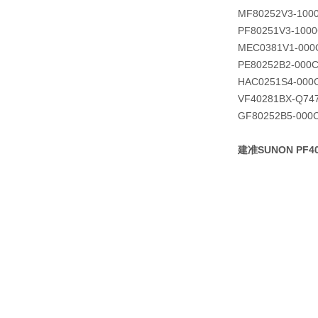
MF80252V3-100
PF80251V3-1000
MEC0381V1-000
PE80252B2-000C
HAC0251S4-000
VF40281BX-Q74
GF80252B5-000
建准SUNON PF40