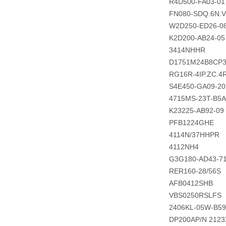
R4D500-FA03-01
FN080-SDQ.6N.
W2D250-ED26-0
K2D200-AB24-05
3414NHHR
D1751M24B8CP3
RG16R-4IP.ZC.4
S4E450-GA09-20
4715MS-23T-B5A
K23225-AB92-09
PFB1224GHE
4114N/37HHPR
4112NH4
G3G180-AD43-7
RER160-28/56S
AFB0412SHB
VBS0250RSLFS
2406KL-05W-B59
DP200AP/N 2123