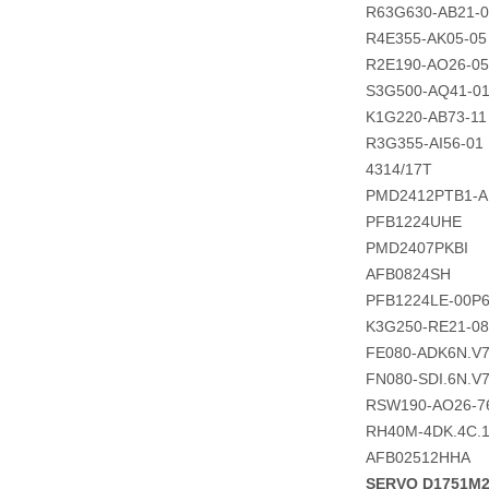
R63G630-AB21-0
R4E355-AK05-05
R2E190-AO26-05
S3G500-AQ41-0
K1G220-AB73-11
R3G355-AI56-01
4314/17T
PMD2412PTB1-A
PFB1224UHE
PMD2407PKBI
AFB0824SH
PFB1224LE-00P
K3G250-RE21-08
FE080-ADK6N.V
FN080-SDI.6N.V
RSW190-AO26-7
RH40M-4DK.4C.
AFB02512HHA
SERVO D1751M